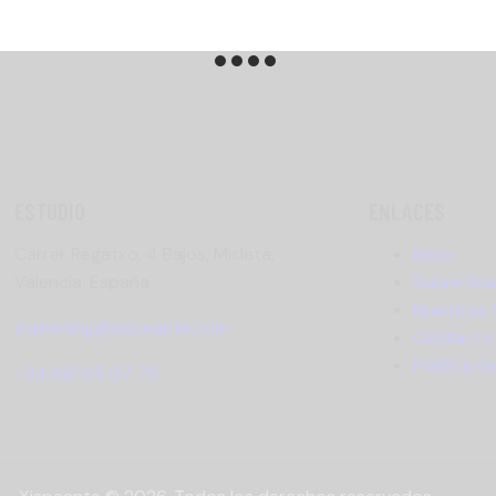
ESTUDIO
ENLACES
Carrer Regatxo, 4 Bajos, Mislata,
Inicio
Valencia, España
Sobre No
Nuestros 
marketing@xispeante.com
Contacto
Política d
+34 681 65 07 75