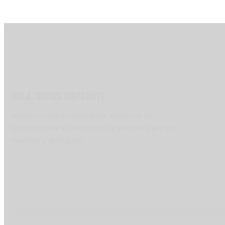
HOLA, SOMOS XISPEANTE
Nuestros experimentados técnicos te
proporcionarán servicios de calidad para tus
diseños y artilugios.