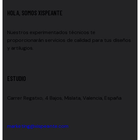
HOLA, SOMOS XISPEANTE
Nuestros experimentados técnicos te
proporcionarán servicios de calidad para tus diseños
y artilugios.
ESTUDIO
Carrer Regatxo, 4 Bajos, Mislata, Valencia, España
marketing@xispeante.com