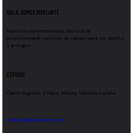
HOLA, SOMOS XISPEANTE
Nuestros experimentados técnicos te
proporcionarán servicios de calidad para tus diseños
y artilugios.
ESTUDIO
Carrer Regatxo, 4 Bajos, Mislata, Valencia, España
marketing@xispeante.com