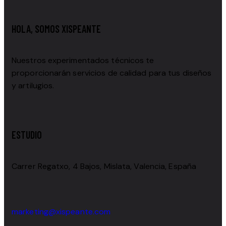
HOLA, SOMOS XISPEANTE
Nuestros experimentados técnicos te
proporcionarán servicios de calidad para tus diseños
y artilugios.
ESTUDIO
Carrer Regatxo, 4 Bajos, Mislata, Valencia, España
marketing@xispeante.com