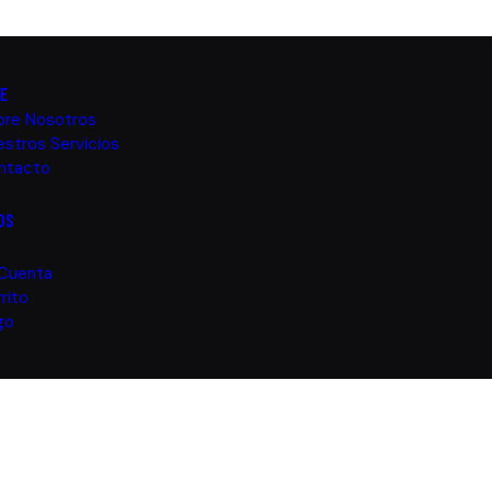
TE
bre Nosotros
stros Servicios
ntacto
OS
 Cuenta
rito
go