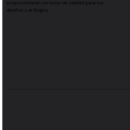
proporcionarán servicios de calidad para tus
diseños y artilugios.