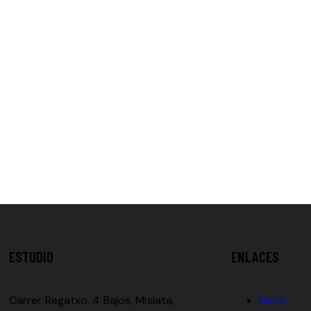
ESTUDIO
ENLACES
Carrer Regatxo, 4 Bajos, Mislata,
Inicio