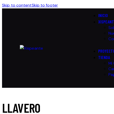
Skip to content
Skip to footer
INICIO
XISPEAN
So
Nue
Co
PROYECT
TIENDA
Mi
Car
Pa
LLAVERO