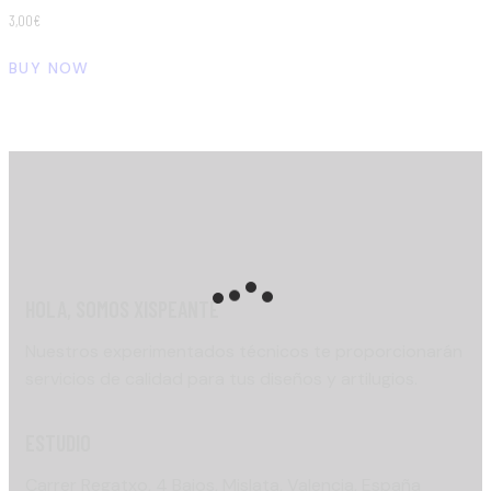
3,00
€
BUY NOW
HOLA, SOMOS XISPEANTE
Nuestros experimentados técnicos te proporcionarán
servicios de calidad para tus diseños y artilugios.
ESTUDIO
Carrer Regatxo, 4 Bajos, Mislata, Valencia, España