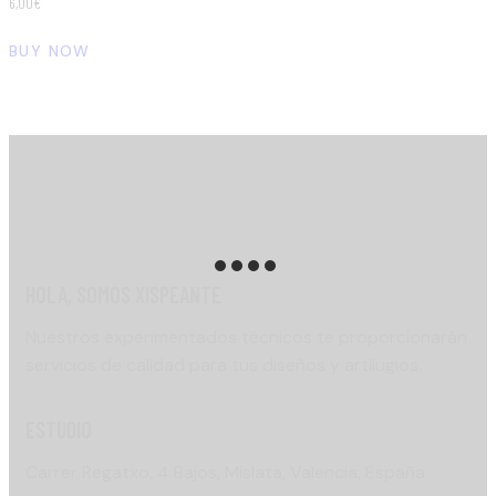
6,00
€
BUY NOW
HOLA, SOMOS XISPEANTE
Nuestros experimentados técnicos te proporcionarán
servicios de calidad para tus diseños y artilugios.
ESTUDIO
Carrer Regatxo, 4 Bajos, Mislata, Valencia, España