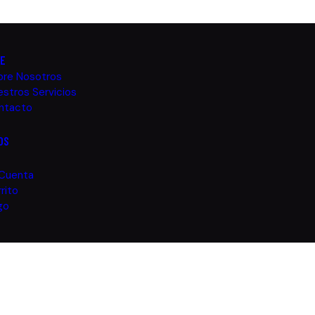
TE
bre Nosotros
stros Servicios
ntacto
OS
 Cuenta
rito
go