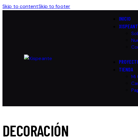
Skip to content
Skip to footer
INICIO
XISPEAN
So
Nue
Co
PROYECT
TIENDA
Mi
Car
Pa
DECORACIÓN