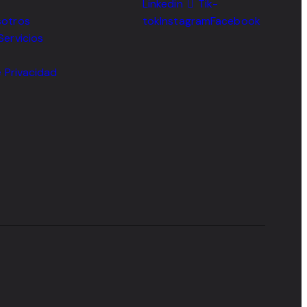
Linkedin
Tik-
sotros
tok
Instagram
Facebook
Servicios
e Privacidad