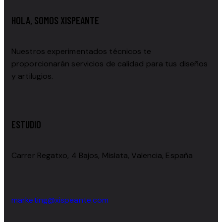
HOLA, SOMOS XISPEANTE
Nuestros experimentados técnicos te
proporcionarán servicios de calidad para tus diseños
y artilugios.
ESTUDIO
Carrer Regatxo, 4 Bajos, Mislata, Valencia, España
marketing@xispeante.com