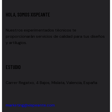
HOLA, SOMOS XISPEANTE
Nuestros experimentados técnicos te
proporcionarán servicios de calidad para tus diseños
y artilugios.
ESTUDIO
Carrer Regatxo, 4 Bajos, Mislata, Valencia, España
marketing@xispeante.com