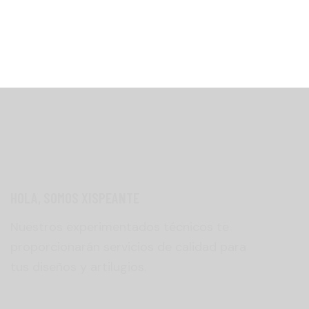
4.00
de 5
HOLA, SOMOS XISPEANTE
Nuestros experimentados técnicos te
proporcionarán servicios de calidad para
tus diseños y artilugios.