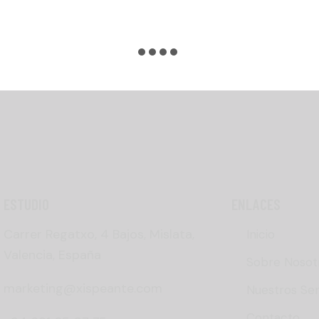
ESTUDIO
ENLACES
Carrer Regatxo, 4 Bajos, Mislata,
Inicio
Valencia, España
Sobre Nosot
marketing@xispeante.com
Nuestros Ser
Contacto