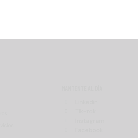
MANTENTE AL DÍA
Linkedin
Tik-tok
ros
Instagram
vicios
Facebook