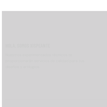
HOLA, SOMOS XISPEANTE
Nuestros experimentados técnicos te
proporcionarán servicios de calidad para tus
diseños y artilugios.