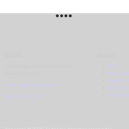
ESTUDIO
ENLACES
Carrer Regatxo, 4 Bajos, Mislata,
Inicio
Valencia, España
Sobre No
Nuestros 
marketing@xispeante.com
Contacto
Política d
+34 681 65 07 75