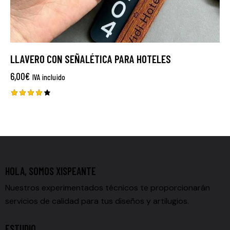
LLAVERO CON SEÑALÉTICA PARA HOTELES
6,00
€
IVA incluido
Valorad
o con
4.00
de 5
HOLA, SOMOS XISPEANTE
Nuestros experimentados técnicos te proporcionarán
servicios de calidad para tus diseños y artilugios.
ESTUDIO