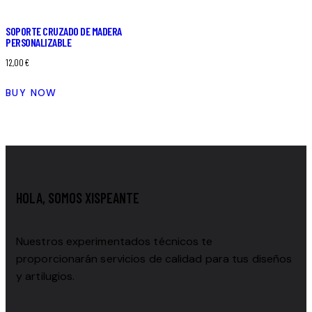
SOPORTE CRUZADO DE MADERA
PERSONALIZABLE
12,00
€
BUY NOW
HOLA, SOMOS XISPEANTE
Nuestros experimentados técnicos te
proporcionarán servicios de calidad para tus diseños
y artilugios.