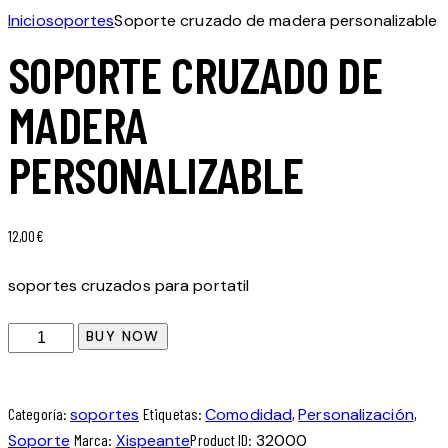
Inicio
soportes
Soporte cruzado de madera personalizable
SOPORTE CRUZADO DE
MADERA
PERSONALIZABLE
12,00
€
soportes cruzados para portatil
BUY NOW
Categoría:
soportes
Etiquetas:
Comodidad
,
Personalización
,
Soporte
Marca:
Xispeante
Product ID:
32000