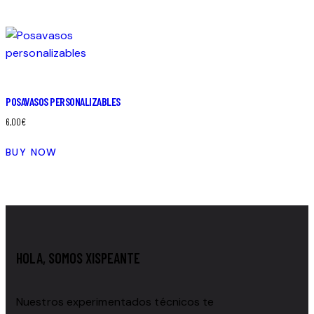
POSAVASOS PERSONALIZABLES
6,00
€
BUY NOW
HOLA, SOMOS XISPEANTE
Nuestros experimentados técnicos te