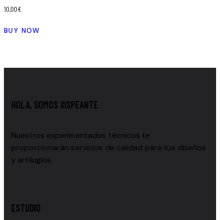
10,00
€
BUY NOW
HOLA, SOMOS XISPEANTE
Nuestros experimentados técnicos te
proporcionarán servicios de calidad para tus diseños
y artilugios.
ESTUDIO