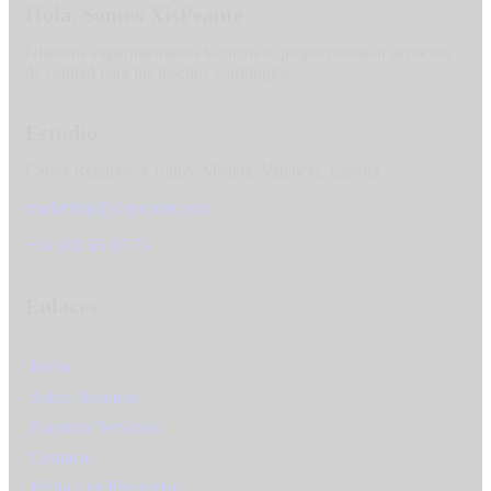
Hola, Somos XisPeante
Nuestros experimentados técnicos te proporcionarán servicios
de calidad para tus diseños y artilugios.
Estudio
Carrer Regatxo, 4 Bajos, Mislata, Valencia, España
marketing@xispeante.com
+34 681 65 07 75
Enlaces
Inicio
Sobre Nosotros
Nuestros Servicios
Contacto
Política de Privacidad