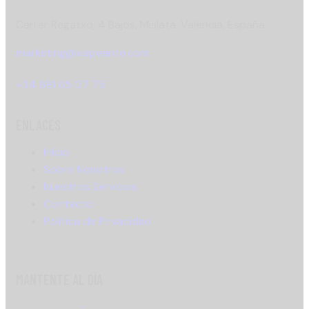
Carrer Regatxo, 4 Bajos, Mislata, Valencia, España
marketing@xispeante.com
+34 681 65 07 75
ENLACES
Inicio
Sobre Nosotros
Nuestros Servicios
Contacto
Política de Privacidad
MANTENTE AL DÍA