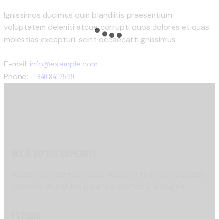
Ignissimos ducimus quin blandiitis praesentium
voluptatem deleniti atque corrupti quos dolores et quas
molestias excepturi. scint occaecatti gnissimus.
E-mail:
info@example.com
Phone:
+1 840 841 25 69
HOLA, SOMOS XISPEANTE
Nuestros experimentados técnicos te proporcionarán
servicios de calidad para tus diseños y artilugios.
ESTUDIO