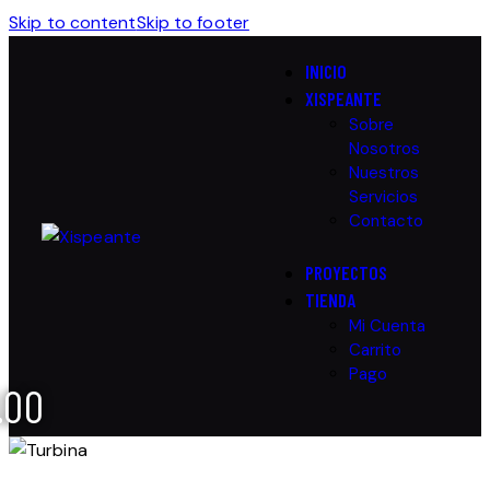
Skip to content
Skip to footer
INICIO
XISPEANTE
Sobre
Nosotros
Nuestros
Servicios
Contacto
PROYECTOS
TIENDA
Mi Cuenta
Carrito
Pago
.00