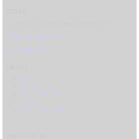
ESTUDIO
Carrer Regatxo, 4 Bajos, Mislata, Valencia, España
marketing@xispeante.com
+34 681 65 07 75
ENLACES
Inicio
Sobre Nosotros
Nuestros Servicios
Contacto
Política de Privacidad
MANTENTE AL DÍA