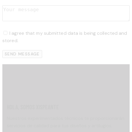
I agree that my submitted data is being collected and
stored.
SEND MESSAGE
HOLA, SOMOS XISPEANTE
Nuestros experimentados técnicos te proporcionarán
servicios de calidad para tus diseños y artilugios.