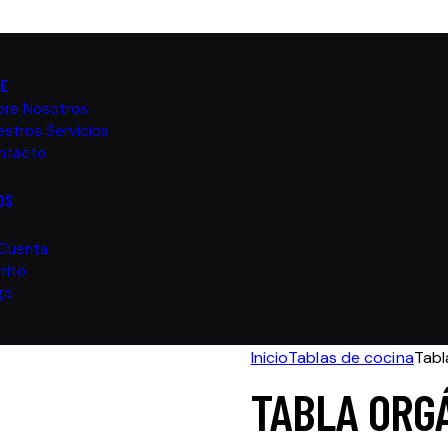
TE
bre Nosotros
stros Servicios
ntacto
OS
 Cuenta
rito
go
Inicio
Tablas de cocina
Tabl
TABLA ORG