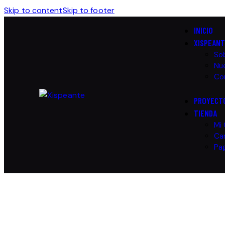
Skip to content
Skip to footer
INICIO
XISPEAN
So
Nue
Co
PROYECT
TIENDA
Mi
Car
Pa