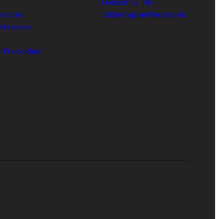
Linkedin
Tik-
sotros
tok
Instagram
Facebook
Servicios
e Privacidad