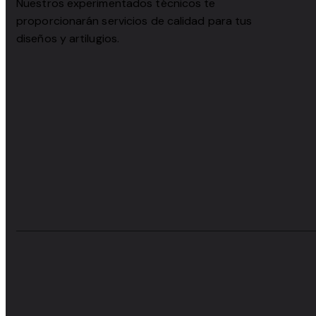
Nuestros experimentados técnicos te
proporcionarán servicios de calidad para tus
diseños y artilugios.