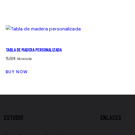
TABLA DE MADERA PERSONALIZADA
15,00
€
IVA incluido
BUY NOW
ESTUDIO
ENLACES