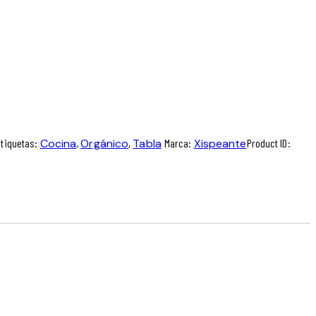
Etiquetas:
Cocina
,
Orgánico
,
Tabla
Marca:
Xispeante
Product ID: