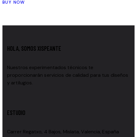
BUY NOW
HOLA, SOMOS XISPEANTE
Nuestros experimentados técnicos te
proporcionarán servicios de calidad para tus diseños
y artilugios.
ESTUDIO
Carrer Regatxo, 4 Bajos, Mislata, Valencia, España