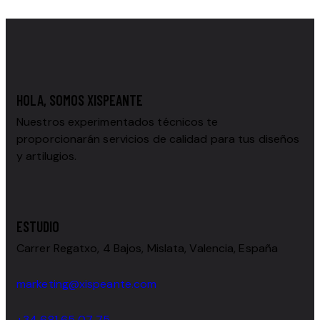
HOLA, SOMOS XISPEANTE
Nuestros experimentados técnicos te
proporcionarán servicios de calidad para tus diseños
y artilugios.
ESTUDIO
Carrer Regatxo, 4 Bajos, Mislata, Valencia, España
marketing@xispeante.com
+34 681 65 07 75