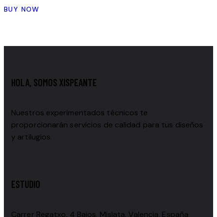
BUY NOW
HOLA, SOMOS XISPEANTE
Nuestros experimentados técnicos te
proporcionarán servicios de calidad para tus diseños
y artilugios.
ESTUDIO
Carrer Regatxo, 4 Bajos, Mislata, Valencia, España