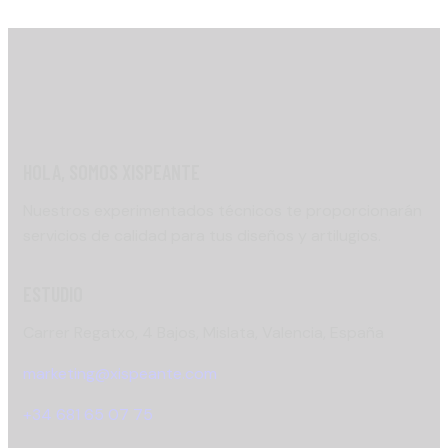
HOLA, SOMOS XISPEANTE
Nuestros experimentados técnicos te proporcionarán
servicios de calidad para tus diseños y artilugios.
ESTUDIO
Carrer Regatxo, 4 Bajos, Mislata, Valencia, España
marketing@xispeante.com
+34 681 65 07 75