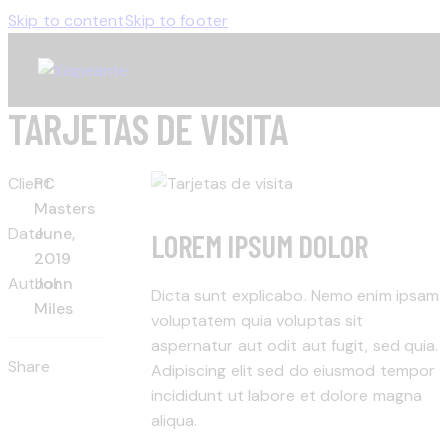
Skip to content
Skip to footer
TARJETAS DE VISITA
Client
PC
Masters
Date
June,
LOREM IPSUM DOLOR
2019
Author
John
Dicta sunt explicabo. Nemo enim ipsam
Miles
voluptatem quia voluptas sit
aspernatur aut odit aut fugit, sed quia.
Share
Adipiscing elit sed do eiusmod tempor
incididunt ut labore et dolore magna
aliqua.