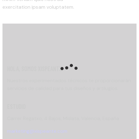
exercitation ipsam voluptatem.
HOLA, SOMOS XISPEANTE
Nuestros experimentados técnicos te proporcionarán
servicios de calidad para tus diseños y artilugios.
ESTUDIO
Carrer Regatxo, 4 Bajos, Mislata, Valencia, España
marketing@xispeante.com