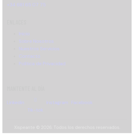
+34 681 65 07 75
ENLACES
Inicio
Sobre Nosotros
Nuestros Servicios
Contacto
Política de Privacidad
MANTENTE AL DÍA
Linkedin
Instagram
Facebook
Tik-tok
Xispeante © 2026. Todos los derechos reservados.