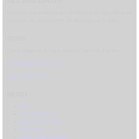
HOLA, SOMOS XISPEANTE
Nuestros experimentados técnicos te proporcionarán
servicios de calidad para tus diseños y artilugios.
ESTUDIO
Carrer Regatxo, 4 Bajos, Mislata, Valencia, España
marketing@xispeante.com
+34 681 65 07 75
ENLACES
Inicio
Sobre Nosotros
Nuestros Servicios
Contacto
Política de Privacidad