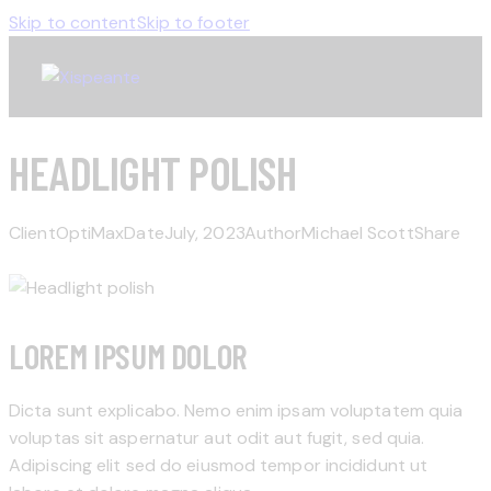
Skip to content
Skip to footer
HEADLIGHT POLISH
Client
OptiMax
Date
July, 2023
Author
Michael Scott
Share
LOREM IPSUM DOLOR
Dicta sunt explicabo. Nemo enim ipsam voluptatem quia
voluptas sit aspernatur aut odit aut fugit, sed quia.
Adipiscing elit sed do eiusmod tempor incididunt ut