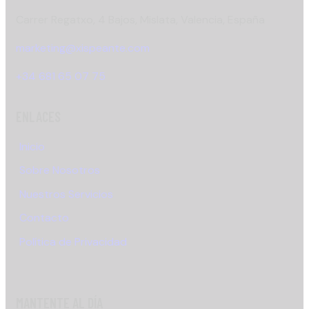
Carrer Regatxo, 4 Bajos, Mislata, Valencia, España
marketing@xispeante.com
+34 681 65 07 75
ENLACES
Inicio
Sobre Nosotros
Nuestros Servicios
Contacto
Política de Privacidad
MANTENTE AL DÍA