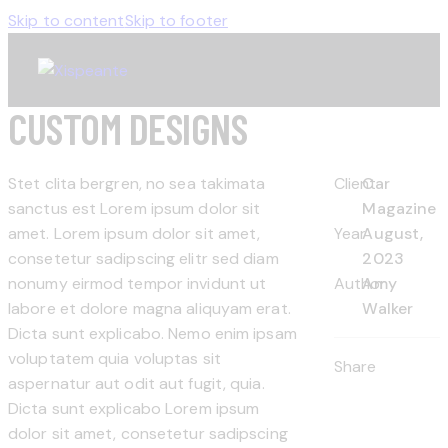
Skip to content
Skip to footer
CUSTOM DESIGNS
Stet clita bergren, no sea takimata
Client
Car
sanctus est Lorem ipsum dolor sit
Magazine
amet. Lorem ipsum dolor sit amet,
Year
August,
consetetur sadipscing elitr sed diam
2023
nonumy eirmod tempor invidunt ut
Author
Amy
labore et dolore magna aliquyam erat.
Walker
Dicta sunt explicabo. Nemo enim ipsam
voluptatem quia voluptas sit
Share
aspernatur aut odit aut fugit, quia.
Dicta sunt explicabo Lorem ipsum
dolor sit amet, consetetur sadipscing