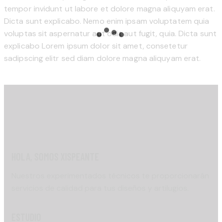
tempor invidunt ut labore et dolore magna aliquyam erat.
Dicta sunt explicabo. Nemo enim ipsam voluptatem quia
voluptas sit aspernatur aut odit aut fugit, quia. Dicta sunt
explicabo Lorem ipsum dolor sit amet, consetetur
sadipscing elitr sed diam dolore magna aliquyam erat.
HOLA, SOMOS XISPEANTE
Nuestros experimentados técnicos te proporcionarán
servicios de calidad para tus diseños y artilugios.
ESTUDIO