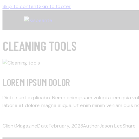
Skip to content
Skip to footer
CLEANING TOOLS
LOREM IPSUM DOLOR
Dicta sunt explicabo. Nemo enim ipsam voluptatem quia volup
labore et dolore magna aliqua. Ut enim minim veniam quis n
Client
Magazine
Date
February, 2023
Author
Jason Lee
Share