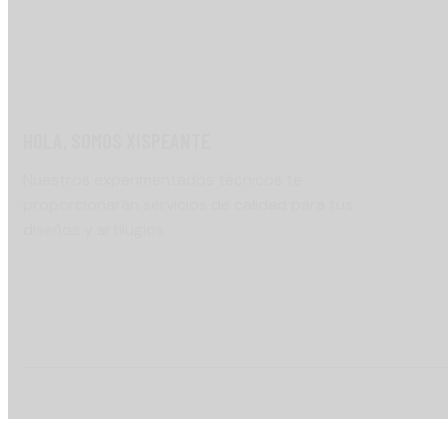
HOLA, SOMOS XISPEANTE
Nuestros experimentados técnicos te
proporcionarán servicios de calidad para tus
diseños y artilugios.