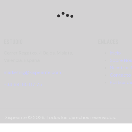
ESTUDIO
ENLACES
Carrer Regatxo, 4 Bajos, Mislata,
Inicio
Valencia, España
Sobre No
Nuestros 
marketing@xispeante.com
Contacto
Política d
+34 681 65 07 75
Xispeante © 2026. Todos los derechos reservados.