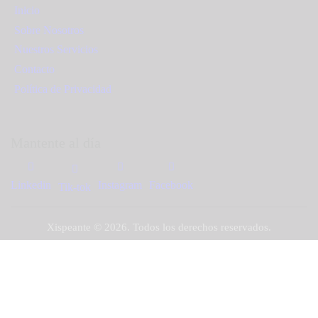
Inicio
Sobre Nosotros
Nuestros Servicios
Contacto
Política de Privacidad
Mantente al día
Linkedin
Instagram
Facebook
Tik-tok
Xispeante © 2026. Todos los derechos reservados.