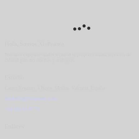
Hola, Somos XisPeante
Nuestros experimentados técnicos te proporcionarán servicios de
calidad para tus diseños y artilugios.
Estudio
Carrer Regatxo, 4 Bajos, Mislata, Valencia, España
marketing@xispeante.com
+34 681 65 07 75
Enlaces